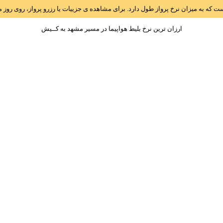
است که به میزان نرخ پرواز طول دارد. برای مشاهده ی جزییات یا رزرو پرواز، روی رو
ارزان ترین نرخ بلیط هواپیما در مسیر مشهد به کــيش