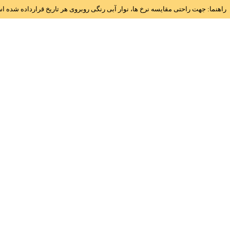
راهنما: جهت راحتی مقایسه نرخ ها، نوار آبی رنگی روبروی هر تاریخ قرارداده شده 