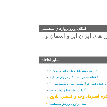
امکان رزرو پروازهاي سيستمي
 هاي ايران اير و اسمان و
سایر اعلانات
***رويه و مقررات پرواز ايران اير دبي ***
بخشنامه صدور بليط داخلي در ايام قرنطينه
تر کننده قطار غزال مسير ( تهران-مشهد-تهران )
گارانتي هتل سما و پرشيا قشم
رم استرداد وجه و کنسلي آنلاين
امکان رزرو پروازهاي سيستمي